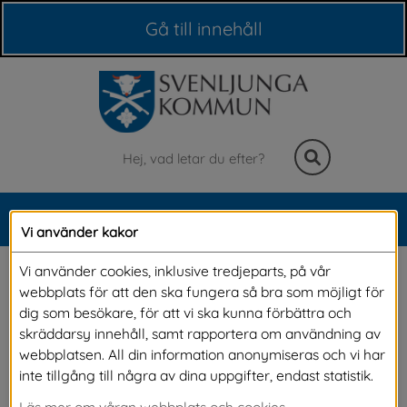
Våra webbplatser
Gå till innehåll
Sök
MENY
Vi använder kakor
Meny
Beslut i korthet från 
Vi använder cookies, inklusive tredjeparts, på vår
webbplats för att den ska fungera så bra som möjligt för
fullmäktige
dig som besökare, för att vi ska kunna förbättra och
skräddarsy innehåll, samt rapportera om användning av
webbplatsen. All din information anonymiseras och vi har
Måndag 25 maj var det dags igen för våra 
inte tillgång till några av dina uppgifter, endast statistik.
politiker att samlas och fatta beslut kring 
Läs mer om våran webbplats och cookies