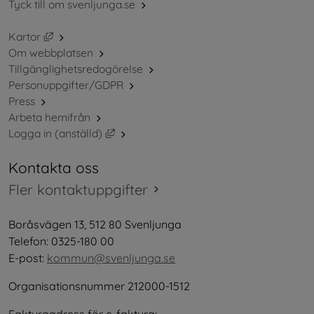
Tyck till om svenljunga.se
Länk till annan webbplats, öppnas i nytt fönster.
Kartor
Om webbplatsen
Tillgänglighetsredogörelse
Personuppgifter/GDPR
Press
Arbeta hemifrån
Länk till annan webbplats, öppnas i nytt 
Logga in (anställd)
Kontakta oss
Fler kontaktuppgifter
Boråsvägen 13, 512 80 Svenljunga
Telefon: 0325-180 00
E-post: 
kommun@svenljunga.se
Organisationsnummer 212000-1512