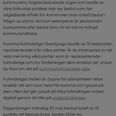
kommunens högsta beslutande organ och består av 
våra folkvalda politiker. Här tas beslut som har 
vägledande effekt för kommunen men också beslut i 
frågor av större vikt som exempelvis är ekonomiskt 
kostsamma eller beslut som rör en större mängd 
kommuninvånare.
Kommunfullmäktige i Svenljunga består av 33 ledamöter, 
representerade från olika partier. Är du intresserad av att 
veta mer kring vilka partier som är representerade i 
fullmäktige och hur fördelningen dem emellan ser ut kan 
du läsa om det på 
kommunfullmäktiges sida
.
Fullmäktiges möten är öppna för allmänheten vilket 
innebär att vem som helst får komma och lyssna på 
dem. Men det går också att följa fullmäktiges möten 
digitalt genom att titta på 
webbsändningen
.
Dagordningen måndag 25 maj bestod totalt av 15 
punkter att besluta kring. Nedan följer en 