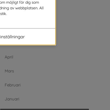
Augusti
som möjligt för dig som
dning av webbplatsen. All
stik.
Juli
Juni
inställningar
Maj
April
Mars
Februari
Januari