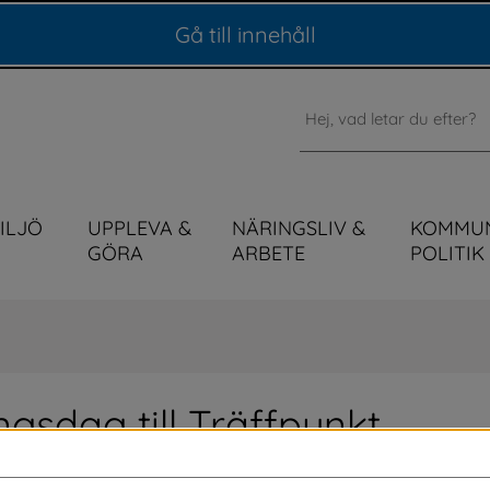
Gå till innehåll
Sök
MILJÖ
UPPLEVA &
NÄRINGSLIV &
KOMMU
GÖRA
ARBETE
POLITIK
ngsdag till Träffpunkt
! Anmäl dig till dialogmötet onsdag 3 juni! 