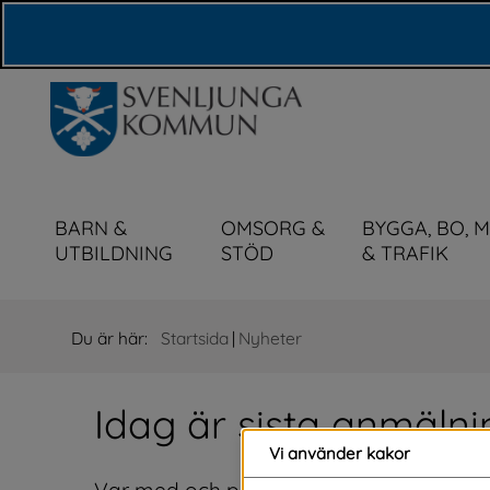
Våra webbplatser
BARN &
OMSORG &
BYGGA, BO, 
UTBILDNING
STÖD
& TRAFIK
Du är här:
Startsida
|
Nyheter
Idag är sista anmälni
Vi använder kakor
Var med och påverka din bygds utveckling