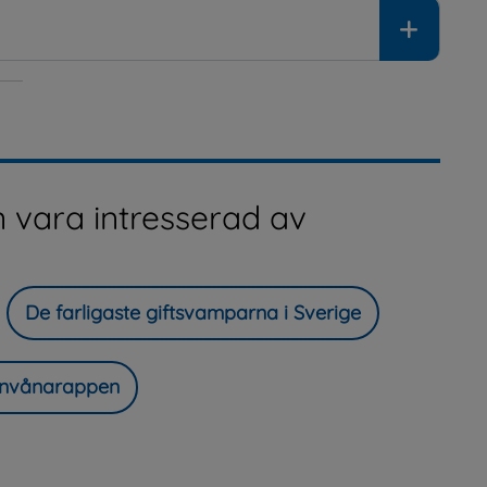
 vara intresserad av
De farligaste giftsvamparna i Sverige
a invånarappen