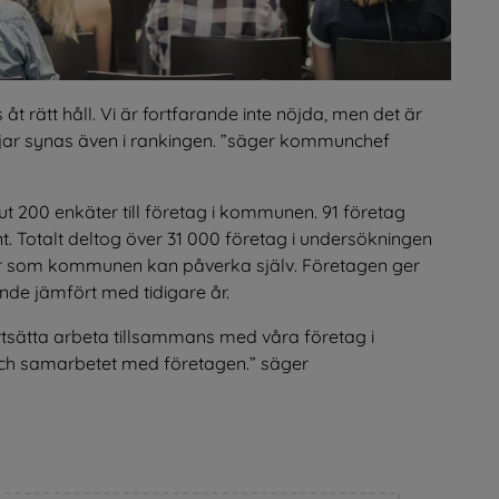
åt rätt håll. Vi är fortfarande inte nöjda, men det är 
jar synas även i rankingen. 
säger kommunchef 
ut 200 enkäter till företag i kommunen. 91 företag 
t. Totalt deltog över 31 000 företag i undersökningen 
rer som kommunen kan påverka själv. Företagen ger 
de jämfört med tidigare år.
ortsätta arbeta tillsammans med våra företag i 
h samarbetet med företagen.
 säger 
k till annan webbplats.