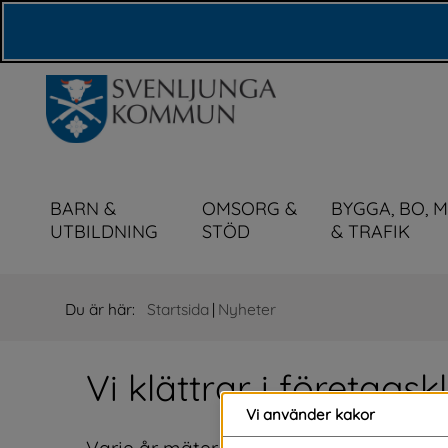
Våra webbplatser
BARN &
OMSORG &
BYGGA, BO, 
UTBILDNING
STÖD
& TRAFIK
Du är här:
Startsida
|
Nyheter
Vi klättrar i företags
Vi använder kakor
Varje år mäter Svenskt Näringsliv företa