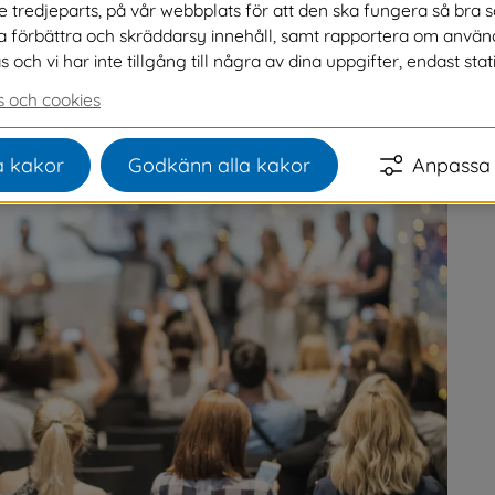
ve tredjeparts, på vår webbplats för att den ska fungera så bra 
kt Näringslivs ranking över företagsklimatet 
na förbättra och skräddarsy innehåll, samt rapportera om använ
ringar jämfört med året innan.
ch vi har inte tillgång till några av dina uppgifter, endast stati
 och cookies
 kakor
Godkänn alla kakor
Anpassa 