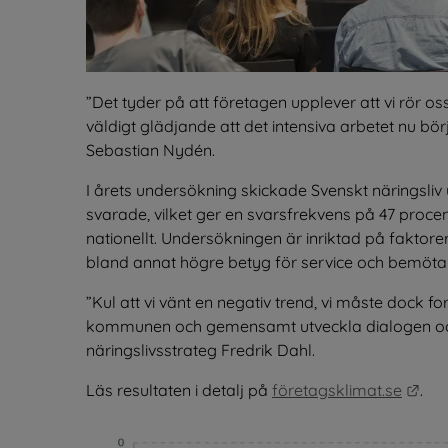
Det tyder på att företagen upplever att vi rör oss 
väldigt glädjande att det intensiva arbetet nu bör
Sebastian Nydén.
I årets undersökning skickade Svenskt näringsliv 
svarade, vilket ger en svarsfrekvens på 47 procen
nationellt. Undersökningen är inriktad på fakto
bland annat högre betyg för service och bemötan
Kul att vi vänt en negativ trend, vi måste dock f
kommunen och gemensamt utveckla dialogen oc
näringslivsstrateg Fredrik Dahl.
Län
Läs resultaten i detalj på 
företagsklimat.se
.