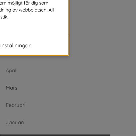
Augusti
som möjligt för dig som
dning av webbplatsen. All
stik.
Juli
Juni
inställningar
Maj
April
Mars
Februari
Januari