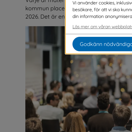
Vi använder cookies, inklusi
kommun placerar sig på plats 152 i Svens
besökare, för att vi ska kun
2026. Det är en förbättring med 16 place
din information anonymiseras o
Läs mer om våran webbplats
Godkänn nödvändiga