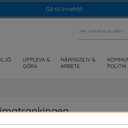
Gå till innehåll
Sök
MILJÖ
UPPLEVA &
NÄRINGSLIV &
KOMMU
GÖRA
ARBETE
POLITIK
klimatrankingen
gsklimatet i Sveriges alla kommuner. Vår 