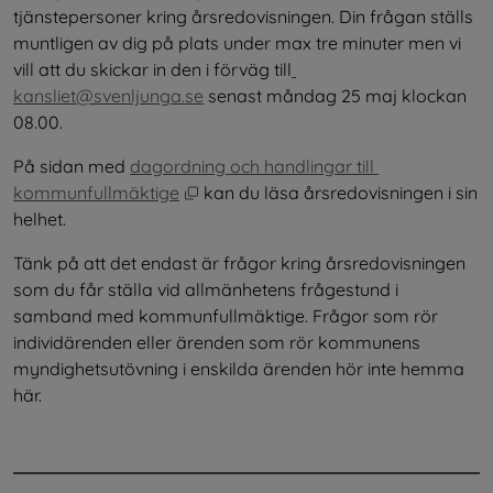
tjänstepersoner kring årsredovisningen. Din frågan ställs 
muntligen av dig på plats under max tre minuter men vi 
vill att du skickar in den i förväg till
kansliet@svenljunga.se
 senast måndag 25 maj klockan 
08.00.
På sidan med 
dagordning och handlingar till 
Öppnas i nytt fönster.
kommunfullmäktige
 kan du läsa årsredovisningen i sin 
helhet.
Tänk på att det endast är frågor kring årsredovisningen 
som du får ställa vid allmänhetens frågestund i 
samband med kommunfullmäktige. Frågor som rör 
individärenden eller ärenden som rör kommunens 
myndighetsutövning i enskilda ärenden hör inte hemma 
här.
.