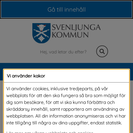
Våra webbplatser
Gå till innehåll
Sök
MENY
Vi använder kakor
Meny
Allmänhetens frågestund
Vi använder cookies, inklusive tredjeparts, på vår
webbplats för att den ska fungera så bra som möjligt för
dig som besökare, för att vi ska kunna förbättra och
Vid nästa sammanträde i kommunfullmäktige, 
skräddarsy innehåll, samt rapportera om användning av
webbplatsen. All din information anonymiseras och vi har
måndag 25 maj, är det dags för allmänhetens 
inte tillgång till några av dina uppgifter, endast statistik.
frågestund. Välkommen att ställa din fråga 
Läs mer om våran webbplats och cookies