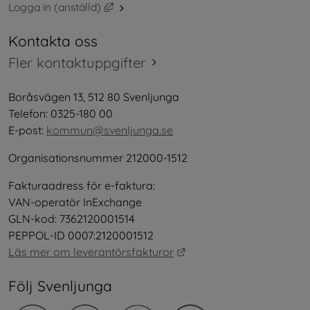
Länk till annan webbplats, öppnas i nytt 
Logga in (anställd)
Kontakta oss
Fler kontaktuppgifter
Boråsvägen 13, 512 80 Svenljunga
Telefon: 0325-180 00
E-post: 
kommun@svenljunga.se
Organisationsnummer 212000-1512
Fakturaadress för e-faktura:
VAN-operatör InExchange
GLN-kod: 7362120001514
PEPPOL-ID 0007:2120001512
Länk till annan webbplat
Läs mer om leverantörsfakturor
Följ Svenljunga