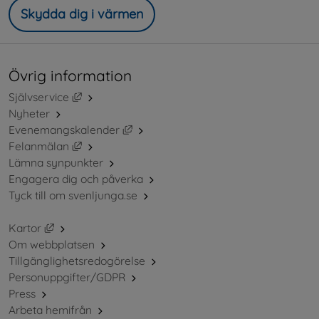
Skydda dig i värmen
Övrig information
Länk till annan webbplats, öppnas i nytt fönster.
Självservice
Nyheter
Länk till annan webbplats, öppnas i ny
Evenemangskalender
Länk till annan webbplats, öppnas i nytt fönster.
Felanmälan
Lämna synpunkter
Engagera dig och påverka
Tyck till om svenljunga.se
Länk till annan webbplats, öppnas i nytt fönster.
Kartor
Om webbplatsen
Tillgänglighetsredogörelse
Personuppgifter/GDPR
Press
Arbeta hemifrån