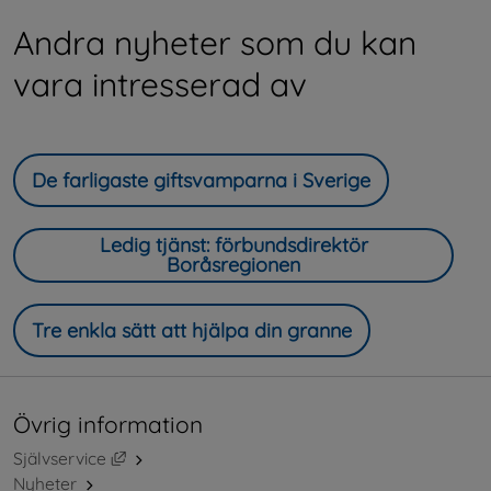
Andra nyheter som du kan
vara intresserad av
De farligaste giftsvamparna i Sverige
Ledig tjänst: förbundsdirektör
Boråsregionen
Tre enkla sätt att hjälpa din granne
Övrig information
Länk till annan webbplats, öppnas i nytt fönster.
Självservice
Nyheter