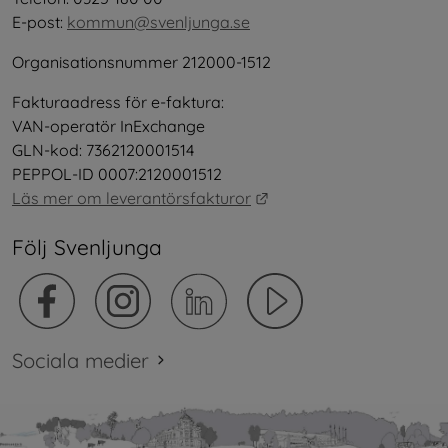
E-post: 
kommun@svenljunga.se
Organisationsnummer 212000-1512
Fakturaadress för e-faktura:
VAN-operatör InExchange
GLN-kod: 7362120001514
PEPPOL-ID 0007:2120001512
Länk till annan webbplat
Läs mer om leverantörsfakturor
Följ Svenljunga
Sociala medier