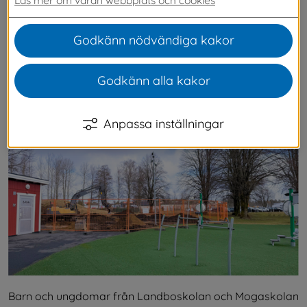
streetbasket plan. Arbetet pågår för fullt i 
Thilanderska parken och ska vara klart om en 
Godkänn nödvändiga kakor
månad. Streetbasket är en enklare form av 
basket och har endast en korg på en mindre 
Godkänn alla kakor
plan.
Anpassa inställningar
Barn och ungdomar från Landboskolan och Mogaskolan 