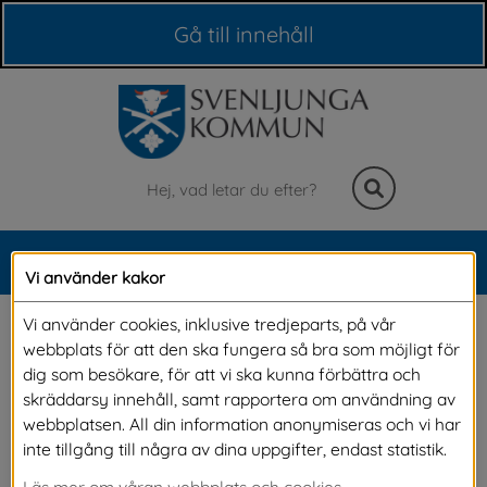
Våra webbplatser
Gå till innehåll
Sök
MENY
Vi använder kakor
Meny
Streetbasket i 
Vi använder cookies, inklusive tredjeparts, på vår
webbplats för att den ska fungera så bra som möjligt för
Thilanderska parken
dig som besökare, för att vi ska kunna förbättra och
skräddarsy innehåll, samt rapportera om användning av
webbplatsen. All din information anonymiseras och vi har
Genom ett samarbete mellan Lions och 
inte tillgång till några av dina uppgifter, endast statistik.
Svenljunga kommun bygger vi nu en 
Läs mer om våran webbplats och cookies