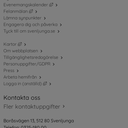
Länk till annan webbplats, öppnas i ny
Evenemangskalender
Länk till annan webbplats, öppnas i nytt fönster.
Felanmälan
Lämna synpunkter
Engagera dig och påverka
Tyck till om svenljunga.se
Länk till annan webbplats, öppnas i nytt fönster.
Kartor
Om webbplatsen
Tillgänglighetsredogörelse
Personuppgifter/GDPR
Press
Arbeta hemifrån
Länk till annan webbplats, öppnas i nytt 
Logga in (anställd)
Kontakta oss
Fler kontaktuppgifter
Boråsvägen 13, 512 80 Svenljunga
Telefon: 0325-180 00