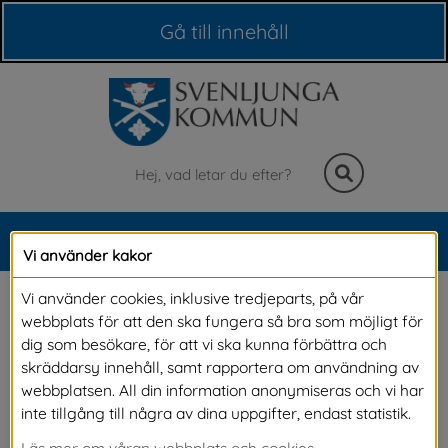
Våra webbplatser
Gå till innehåll
Sök
MENY
Vi använder kakor
Meny
Svedjans förskola 
Vi använder cookies, inklusive tredjeparts, på vår
webbplats för att den ska fungera så bra som möjligt för
återvinner skräp
dig som besökare, för att vi ska kunna förbättra och
skräddarsy innehåll, samt rapportera om användning av
webbplatsen. All din information anonymiseras och vi har
I höstas genomfördes ett bokval på förskolan, 
inte tillgång till några av dina uppgifter, endast statistik.
där barnen fick välja mellan två böcker. Valet 
Läs mer om våran webbplats och cookies