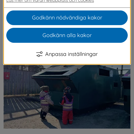
föll på Promenad, en bok som innehåller en 
karaktär som heter Sop-Gunilla. Med anledning 
Godkänn nödvändiga kakor
av skräpplockardagarna under perioden mars 
till maj har förskolan börjat arbeta med temat 
Godkänn alla kakor
skräpplockning. Detta med inspiration av 
boken Promenad.
Anpassa inställningar