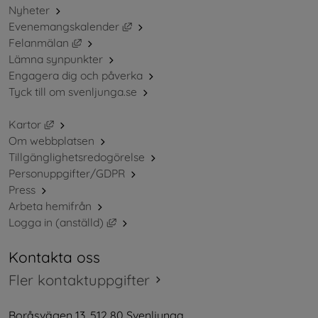
Nyheter
Länk till annan webbplats, öppnas i ny
Evenemangskalender
Länk till annan webbplats, öppnas i nytt fönster.
Felanmälan
Lämna synpunkter
Engagera dig och påverka
Tyck till om svenljunga.se
Länk till annan webbplats, öppnas i nytt fönster.
Kartor
Om webbplatsen
Tillgänglighetsredogörelse
Personuppgifter/GDPR
Press
Arbeta hemifrån
Länk till annan webbplats, öppnas i nytt 
Logga in (anställd)
Kontakta oss
Fler kontaktuppgifter
Boråsvägen 13, 512 80 Svenljunga