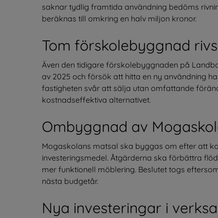
saknar tydlig framtida användning bedöms rivnin
beräknas till omkring en halv miljon kronor.
Tom förskolebyggnad rivs
Även den tidigare förskolebyggnaden på Landbog
av 2025 och försök att hitta en ny användning har 
fastigheten svår att sälja utan omfattande förän
kostnadseffektiva alternativet.
Ombyggnad av Mogaskol
Mogaskolans matsal ska byggas om efter att komm
investeringsmedel. Åtgärderna ska förbättra flöde
mer funktionell möblering. Beslutet togs eftersom
nästa budgetår.
Nya investeringar i verks