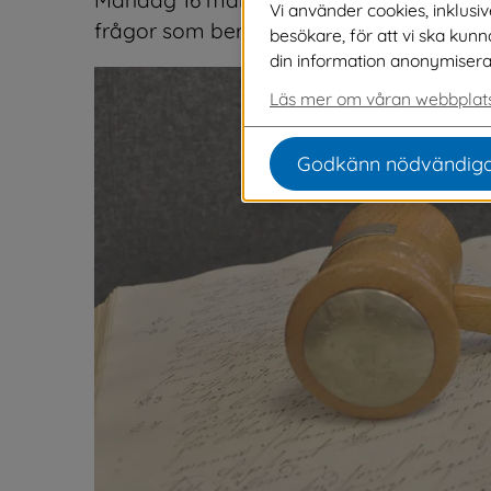
Vi använder cookies, inklusi
frågor som berör kommunen och dess i
besökare, för att vi ska kun
din information anonymiseras o
Läs mer om våran webbplats
Godkänn nödvändiga