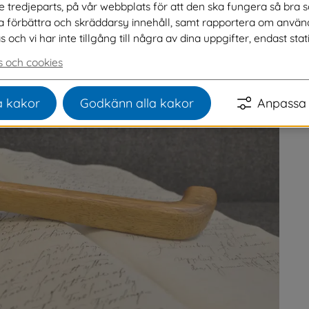
ve tredjeparts, på vår webbplats för att den ska fungera så bra 
nvånare.
na förbättra och skräddarsy innehåll, samt rapportera om använ
ch vi har inte tillgång till några av dina uppgifter, endast stati
 och cookies
 kakor
Godkänn alla kakor
Anpassa 