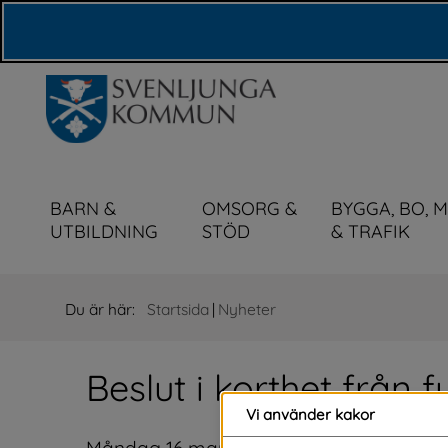
Våra webbplatser
BARN &
OMSORG &
BYGGA, BO, 
UTBILDNING
STÖD
& TRAFIK
Du är här:
Startsida
|
Nyheter
Beslut i korthet från 
Vi använder kakor
Måndag 16 mars var det dags igen för våra