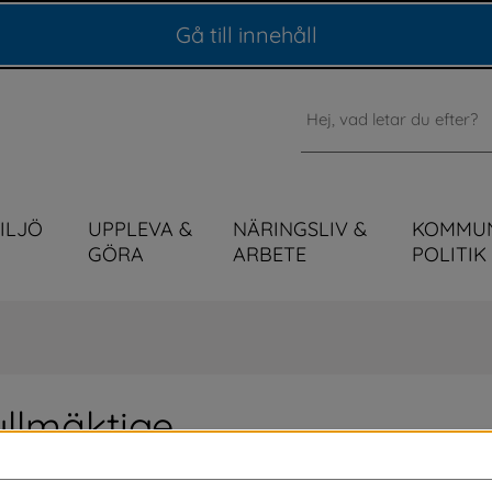
Gå till innehåll
Sök
MILJÖ
UPPLEVA &
NÄRINGSLIV &
KOMMU
GÖRA
ARBETE
POLITIK
fullmäktige
 politiker att samlas och fatta beslut kring 