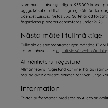
Kommunen satsar ytterligare 965 000 kronor på f
byggs köket om till ett tillagningskök för den
boendet Lysjölid rustas upp. Syftet är att förbät
åtgärderna planeras genomföras under 2026.
Nästa möte i fullmäktige
Fullmäktige sammanträder igen måndag 13 april 
kommunhuset eller 
digitalt via vår webbsändning
Allmänhetens frågestund
Allmänhetens frågestund kommer hållas i sam
maj då även årsredovisningen för Svenljunga
Information
Texten är framtagen med stöd av AI och är kval
.