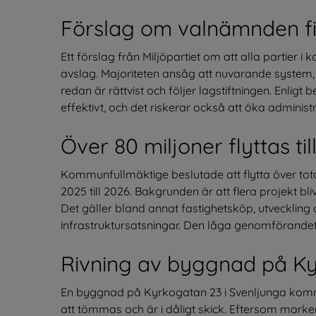
Förslag om valnämnden fi
Ett förslag från Miljöpartiet om att alla partier 
avslag. Majoriteten ansåg att nuvarande system, dä
redan är rättvist och följer lagstiftningen. Enligt
effektivt, och det riskerar också att öka administ
Över 80 miljoner flyttas ti
Kommunfullmäktige beslutade att flytta över total
2025 till 2026. Bakgrunden är att flera projekt bl
Det gäller bland annat fastighetsköp, utveckling 
infrastruktursatsningar. Den låga genomförande
Rivning av byggnad på K
En byggnad på Kyrkogatan 23 i Svenljunga kommer a
att tömmas och är i dåligt skick. Eftersom mark