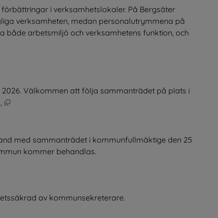
örbättringar i verksamhetslokaler. På Bergsäter 
 dagliga verksamheten, medan personalutrymmena på 
tra både arbetsmiljö och verksamhetens funktion, och 
2026. Välkommen att följa sammanträdet på plats i 
Öppnas i nytt fönster.
.
band med sammanträdet i kommunfullmäktige den 25 
 kommun kommer behandlas.
itetssäkrad av kommunsekreterare.