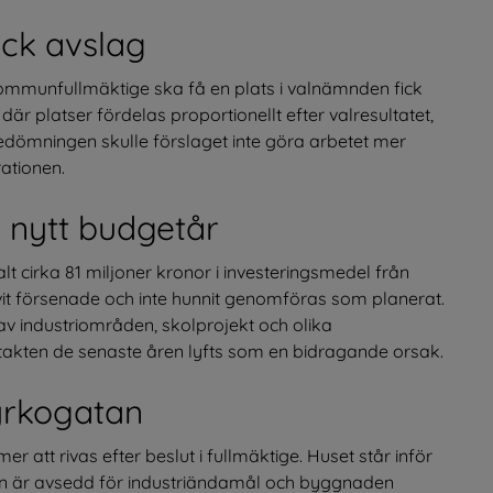
ck avslag
i kommunfullmäktige ska få en plats i valnämnden fick 
r platser fördelas proportionellt efter valresultatet, 
 bedömningen skulle förslaget inte göra arbetet mer 
rationen.
ll nytt budgetår
t cirka 81 miljoner kronor i investeringsmedel från 
ivit försenade och inte hunnit genomföras som planerat. 
av industriområden, skolprojekt och olika 
takten de senaste åren lyfts som en bidragande orsak.
yrkogatan
tt rivas efter beslut i fullmäktige. Huset står inför 
en är avsedd för industriändamål och byggnaden 