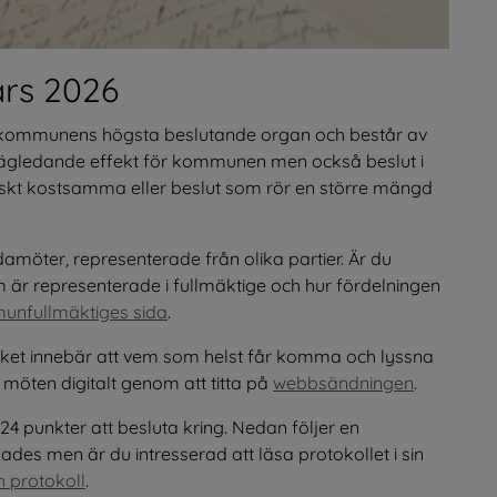
rs 2026
 kommunens högsta beslutande organ och består av 
 vägledande effekt för kommunen men också beslut i 
skt kostsamma eller beslut som rör en större mängd 
möter, representerade från olika partier. Är du 
m är representerade i fullmäktige och hur fördelningen 
nfullmäktiges sida
.
ket innebär att vem som helst får komma och lyssna 
möten digitalt genom att titta på 
webbsändningen
.
punkter att besluta kring. Nedan följer en 
 men är du intresserad att läsa protokollet i sin 
 protokoll
.