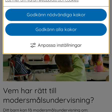
måste göra en ny ansökan inför varje läsår. Ansök via IST 
formulär eller genom att lämna in ansökningsblanketten 
till Mogaskolans expedition senast fredag den 24 april.
Godkänn nödvändiga kakor
Godkänn alla kakor
Anpassa inställningar
Vem har rätt till 
modersmålsundervisning?
Ditt barn kan få modersmålsundervisning om: