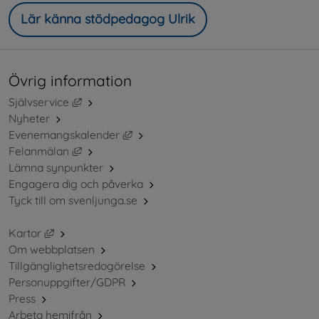
Lär känna stödpedagog Ulrik
Övrig information
Länk till annan webbplats, öppnas i nytt fönster.
Självservice
Nyheter
Länk till annan webbplats, öppnas i ny
Evenemangskalender
Länk till annan webbplats, öppnas i nytt fönster.
Felanmälan
Lämna synpunkter
Engagera dig och påverka
Tyck till om svenljunga.se
Länk till annan webbplats, öppnas i nytt fönster.
Kartor
Om webbplatsen
Tillgänglighetsredogörelse
Personuppgifter/GDPR
Press
Arbeta hemifrån