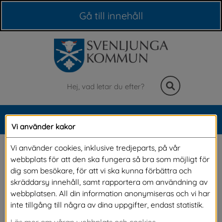
Våra webbplatser
Gå till innehåll
Sök
MENY
Vi använder kakor
Meny
Ansök om 
Vi använder cookies, inklusive tredjeparts, på vår
webbplats för att den ska fungera så bra som möjligt för
modersmålsundervisning
dig som besökare, för att vi ska kunna förbättra och
skräddarsy innehåll, samt rapportera om användning av
webbplatsen. All din information anonymiseras och vi har
Nu kan du ansöka om modersmålsundervisning för ditt 
inte tillgång till några av dina uppgifter, endast statistik.
barn inför läsåret 2026-2027. Du som vårdnadshavare 
Läs mer om våran webbplats och cookies