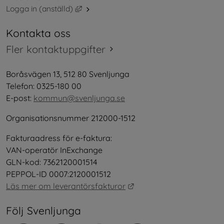
Länk till annan webbplats, öppnas i nytt 
Logga in (anställd)
Kontakta oss
Fler kontaktuppgifter
Boråsvägen 13, 512 80 Svenljunga
Telefon: 0325-180 00
E-post: 
kommun@svenljunga.se
Organisationsnummer 212000-1512
Fakturaadress för e-faktura:
VAN-operatör InExchange
GLN-kod: 7362120001514
PEPPOL-ID 0007:2120001512
Länk till annan webbplat
Läs mer om leverantörsfakturor
Följ Svenljunga