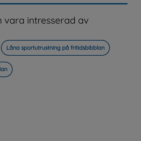
 vara intresserad av
Låna sportutrustning på fritidsbibblan
lan