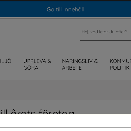
Gå till innehåll
Sök
MILJÖ
UPPLEVA &
NÄRINGSLIV &
KOMMU
GÖRA
ARBETE
POLITIK
ll årets företag
ig under 2025? Nu kan du nominera 