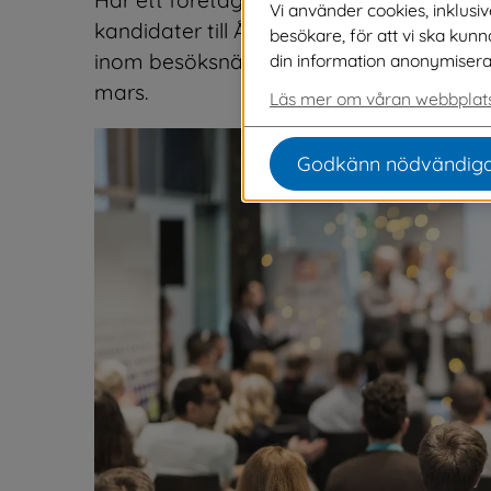
Vi använder cookies, inklusi
kandidater till Årets företagare, Årets pr
besökare, för att vi ska kun
inom besöksnäringen i Svenljunga och T
din information anonymiseras o
mars.
Läs mer om våran webbplats
Godkänn nödvändiga