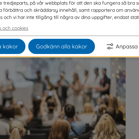
ve tredjeparts, på vår webbplats för att den ska fungera så bra 
ofil inom handel och service samt årets profil 
na förbättra och skräddarsy innehåll, samt rapportera om använ
ranemo. Sista nomineringsdagen är söndag 1 
ch vi har inte tillgång till några av dina uppgifter, endast stati
 och cookies
 kakor
Godkänn alla kakor
Anpassa 