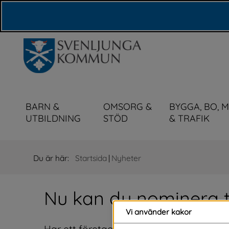
Våra webbplatser
BARN &
OMSORG &
BYGGA, BO, 
UTBILDNING
STÖD
& TRAFIK
Du är här:
Startsida
|
Nyheter
Nu kan du nominera ti
Vi använder kakor
Har ett företag imponerat särskilt på d