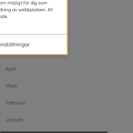
Augusti
som möjligt för dig som
dning av webbplatsen. All
stik.
Juli
Juni
inställningar
Maj
April
Mars
Februari
Januari