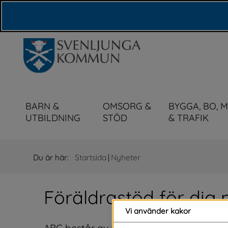
Våra webbplatser
BARN &
OMSORG &
BYGGA, BO, 
UTBILDNING
STÖD
& TRAFIK
Du är här:
Startsida
|
Nyheter
Föräldrastöd för dig 
Vi använder kakor
ABC består av fyra gruppträffar kring var