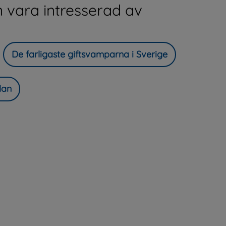
 vara intresserad av
De farligaste giftsvamparna i Sverige
lan