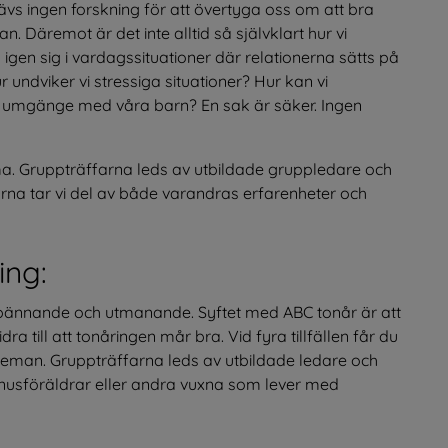
ävs ingen forskning för att övertyga oss om att bra 
n. Däremot är det inte alltid så självklart hur vi 
gen sig i vardagssituationer där relationerna sätts på 
undviker vi stressiga situationer? Hur kan vi 
igt umgänge med våra barn? En sak är säker. Ingen 
ema. Gruppträffarna leds av utbildade gruppledare och 
rna tar vi del av både varandras erfarenheter och 
ing:
 spännande och utmanande. Syftet med ABC tonår är att 
a till att tonåringen mår bra. Vid fyra tillfällen får du 
 teman. Gruppträffarna leds av utbildade ledare och 
onusföräldrar eller andra vuxna som lever med 