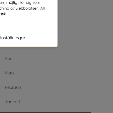
Augusti
som möjligt för dig som
dning av webbplatsen. All
stik.
Juli
Juni
inställningar
Maj
April
Mars
Februari
Januari