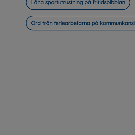
Låna sportutrustning på fritidsbibblan
Ord från feriearbetarna på kommunkansl