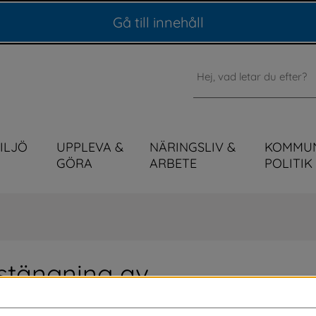
Gå till innehåll
Sök
MILJÖ
UPPLEVA &
NÄRINGSLIV &
KOMMU
GÖRA
ARBETE
POLITIK
stängning av 