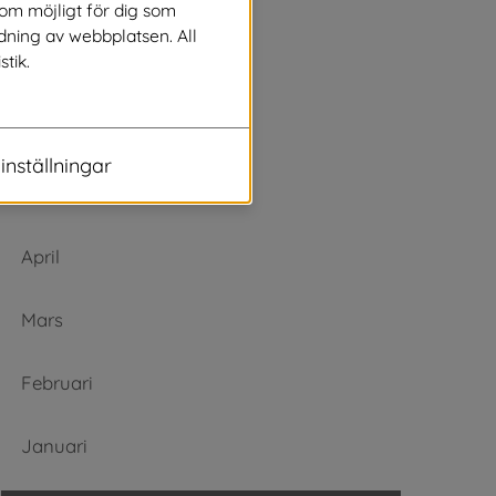
Augusti
som möjligt för dig som
dning av webbplatsen. All
stik.
Juli
Juni
inställningar
Maj
April
Mars
Februari
Januari