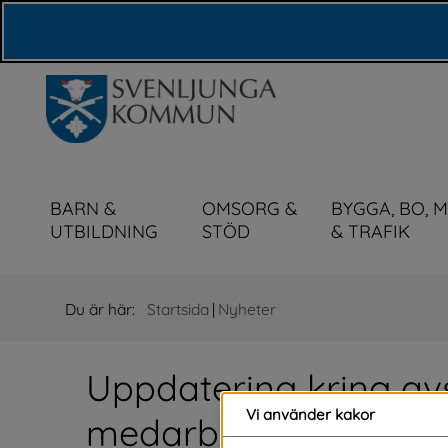
Våra webbplatser
BARN &
OMSORG &
BYGGA, BO, 
UTBILDNING
STÖD
& TRAFIK
Du är här:
Startsida
|
Nyheter
Uppdatering kring av
Vi använder kakor
medarbetare