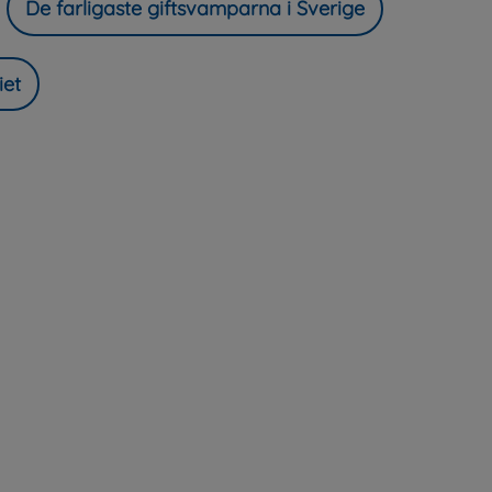
De farligaste giftsvamparna i Sverige
iet