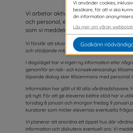
Vi använder cookies, inklusi
besökare, för att vi ska kun
Vi arbetar aktivt med att säkerställa en 
din information anonymiseras o
och personal, efter den avstängning av 
Läs mer om våran webbplats
som vi meddelade onsdag 7 januari 202
Vi förstår att situationen kan väcka oro och vill dä
Godkänn nödvändiga
och stödjande miljö för alla på Landboskolan. T
I dagsläget har vi ingen ny information eller någr
genomför en risk- och konsekvensanalys tillsa
löpande dialog sker tillsammans med personal och
Information har gått ut till alla vårdnadshavare. 
på nytt. För att ge eleverna bättre stöd har vi utö
torsdag 8 januari och imorgon fredag 9 januari 
kuratorer som möter elevernas eventuella frågor
Vi planerar att anordna ett öppet hus där vårdn
information och diskutera eventuell oro. Vi meddel