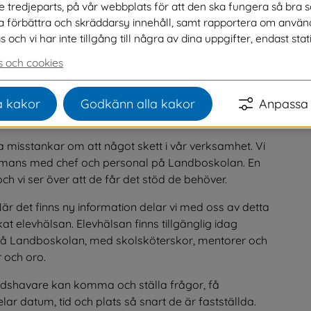
ve tredjeparts, på vår webbplats för att den ska fungera så bra 
na förbättra och skräddarsy innehåll, samt rapportera om använ
trygg och stödjande skolmiljö för både elever 
ch vi har inte tillgång till några av dina uppgifter, endast stati
medarbetare med anledning av brottsåtal, 
 och cookies
6.
rför betona att vi gör allt vi kan för att skapa en trygg 
 kakor
Godkänn alla kakor
Anpassa 
ack för ert förtroende och ert engagemang.
a misstankar om att något skett i vår verksamhet. Vi 
mmans med chef och personal på Landboskolan. En 
 vi ser över att de får det stöd de behöver.
När det finns ny information delar vi med oss av detta 
kat elevhälsan. Elevhälsan finns tillgänglig idag 
på Landboskolan, med skolsköterskor, mentorer och 
 och oro.
adshavare kan komma och ställa frågor, få 
ar datum, tid och plats så snart de är fastställda.