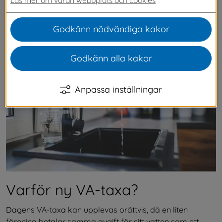
Kommunfullmäktige. Taxan är utformad för att 
på ett mer rättvist sätt fördela kostnaderna för 
Godkänn nödvändiga kakor
VA-tjänsterna mellan våra abonnenter.
Godkänn alla kakor
Anpassa inställningar
Varför ny VA-taxa?
Dagens VA-taxa kan upplevas orättvis, då en liten 
förening betalar samma avgift för sitt vatten som ett 