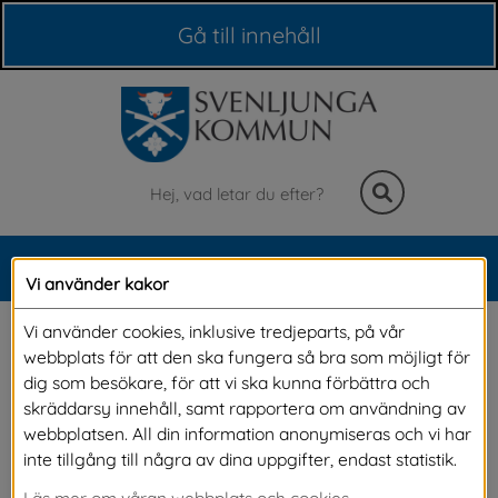
Våra webbplatser
Gå till innehåll
Sök
MENY
Vi använder kakor
Meny
Ny taxa för VA-tjänster 
Vi använder cookies, inklusive tredjeparts, på vår
webbplats för att den ska fungera så bra som möjligt för
2026
dig som besökare, för att vi ska kunna förbättra och
skräddarsy innehåll, samt rapportera om användning av
webbplatsen. All din information anonymiseras och vi har
Vi har tagit fram en ny VA-taxa som börjar 
inte tillgång till några av dina uppgifter, endast statistik.
gälla från 1 januari 2026 och är beslutad av 
Läs mer om våran webbplats och cookies