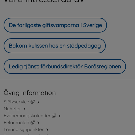
De farligaste giftsvamparna i Sverige
Bakom kulissen hos en stödpedagog
Ledig tjänst: förbundsdirektör Boråsregionen
Övrig information
Länk till annan webbplats, öppnas i nytt fönster.
Självservice
Nyheter
Länk till annan webbplats, öppnas i ny
Evenemangskalender
Länk till annan webbplats, öppnas i nytt fönster.
Felanmälan
Lämna synpunkter