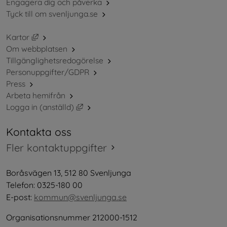
Engagera dig och påverka
Tyck till om svenljunga.se
Länk till annan webbplats, öppnas i nytt fönster.
Kartor
Om webbplatsen
Tillgänglighetsredogörelse
Personuppgifter/GDPR
Press
Arbeta hemifrån
Länk till annan webbplats, öppnas i nytt 
Logga in (anställd)
Kontakta oss
Fler kontaktuppgifter
Boråsvägen 13, 512 80 Svenljunga
Telefon: 0325-180 00
E-post: 
kommun@svenljunga.se
Organisationsnummer 212000-1512