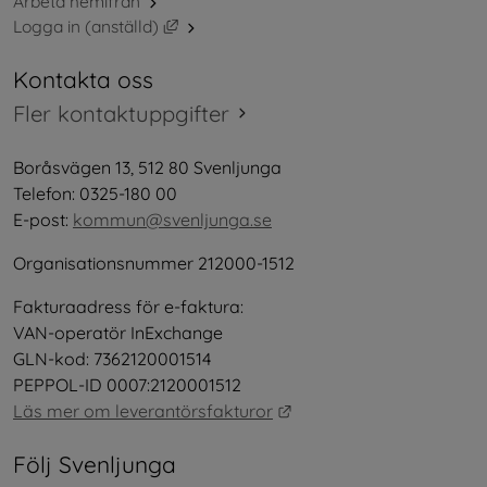
Arbeta hemifrån
Länk till annan webbplats, öppnas i nytt 
Logga in (anställd)
Kontakta oss
Fler kontaktuppgifter
Boråsvägen 13, 512 80 Svenljunga
Telefon: 0325-180 00
E-post: 
kommun@svenljunga.se
Organisationsnummer 212000-1512
Fakturaadress för e-faktura:
VAN-operatör InExchange
GLN-kod: 7362120001514
PEPPOL-ID 0007:2120001512
Länk till annan webbplat
Läs mer om leverantörsfakturor
Följ Svenljunga