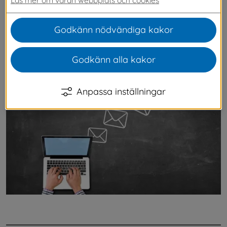
oss. Prenumerera på de utskicken du är 
intresserad av med din e-post.
Godkänn nödvändiga kakor
På 
"Min prenumeration"
 kan du starta och ändra din 
Godkänn alla kakor
prenumeration.
Anpassa inställningar
.