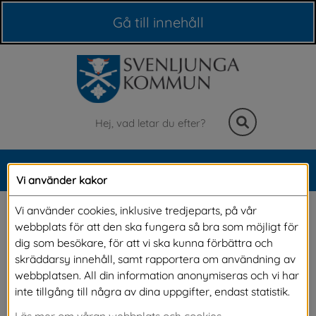
Våra webbplatser
Gå till innehåll
Sök
MENY
Vi använder kakor
Meny
Prenumerera på 
Vi använder cookies, inklusive tredjeparts, på vår
webbplats för att den ska fungera så bra som möjligt för
information via e-post
dig som besökare, för att vi ska kunna förbättra och
skräddarsy innehåll, samt rapportera om användning av
webbplatsen. All din information anonymiseras och vi har
Du kan få e-post utskick med nyheter, viktig 
inte tillgång till några av dina uppgifter, endast statistik.
information, krisinformation och protokoll från 
Läs mer om våran webbplats och cookies