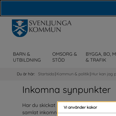
Våra webbplatser
BARN &
OMSORG &
BYGGA, BO, 
UTBILDNING
STÖD
& TRAFIK
Du är här:
Startsida
|
Kommun & politik
|
Hur kan jag 
Inkomna synpunkter
Har du skickat in eller funderar på att sk
Vi använder kakor
samlat inkomna synpunkter och svar av al