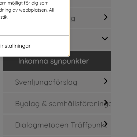
som möjligt för dig som
dning av webbplatsen. All
Medborgardialog
stik.
Synpunkter
inställningar
Inkomna synpunkter
Svenljungaförslag
Byalag & samhällsföreningar
Dialogmetoden Träffpunkt