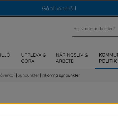
Gå till innehåll
Sök
MILJÖ
UPPLEVA &
NÄRINGSLIV &
KOMMU
GÖRA
ARBETE
POLITIK
påverka?
|
Synpunkter
|
Inkomna synpunkter
icka in en synpunkt? På denna sida har vi 
lmänt intresse. Publicering sker snarast 