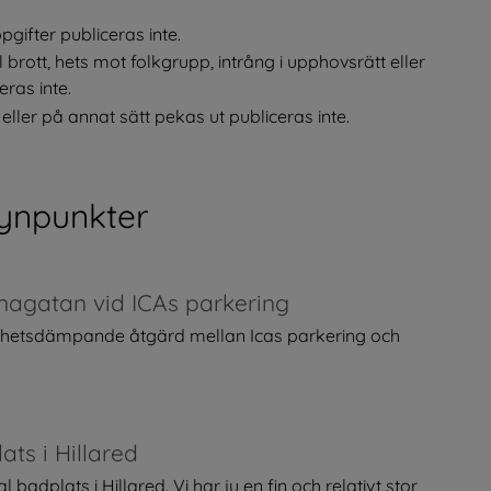
ifter publiceras inte.
rott, hets mot folkgrupp, intrång i upphovsrätt eller 
ras inte.
ler på annat sätt pekas ut publiceras inte.
ynpunkter
nagatan vid ICAs parkering
ighetsdämpande åtgärd mellan Icas parkering och
ts i Hillared
adplats i Hillared. Vi har ju en fin och relativt stor