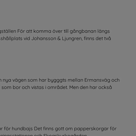
gställen För att komma över till gångbanan längs
shållplats vid Johansson & Ljungren, finns det två
en nya vägen som har bygggts mellan Ermansväg och
 som bor och vistas i området. Men den har också
 för hundbajs Det finns gott om papperskorgar för
ningsstationen och Skogskyrkogården.