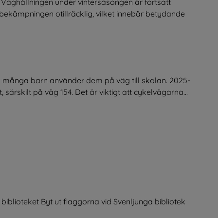
Väghållningen under vintersäsongen är fortsatt
lkbekämpningen otillräcklig, vilket innebär betydande
om många barn använder dem på väg till skolan. 2025-
ärskilt på väg 154. Det är viktigt att cykelvägarna...
iblioteket Byt ut flaggorna vid Svenljunga bibliotek