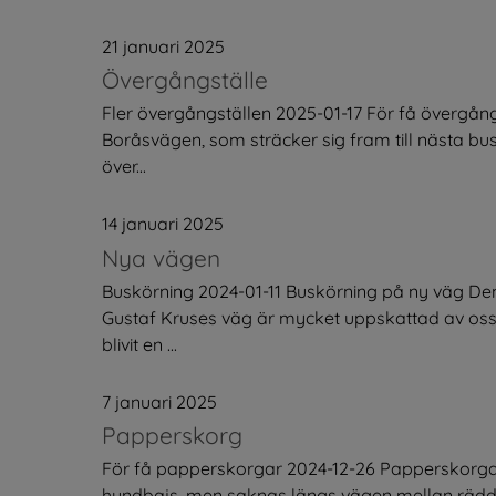
21 januari 2025
Övergångställe
Fler övergångställen 2025-01-17 För få övergån
Boråsvägen, som sträcker sig fram till nästa bus
över...
14 januari 2025
Nya vägen
Buskörning 2024-01-11 Buskörning på ny väg D
Gustaf Kruses väg är mycket uppskattad av oss
blivit en ...
7 januari 2025
Papperskorg
För få papperskorgar 2024-12-26 Papperskorgar
hundbajs, men saknas längs vägen mellan rädd