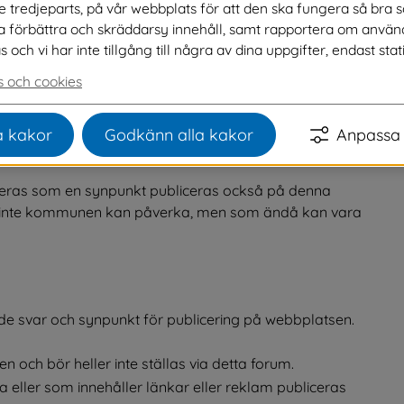
ve tredjeparts, på vår webbplats för att den ska fungera så bra 
na förbättra och skräddarsy innehåll, samt rapportera om använ
ch vi har inte tillgång till några av dina uppgifter, endast stati
d beröm eller ett klagomål på en tjänst eller service 
. 
Du lämnar in din synpunkt via vårt webbformulär.
 och cookies
s. Sedan lämnas det vidare till ansvarig 
ått återkoppling om att vi mottagit din synpunkt samt 
 kakor
Godkänn alla kakor
Anpassa 
 ta.
ras som en synpunkt publiceras också på denna 
 inte kommunen kan påverka, men som ändå kan vara 
åde svar och synpunkt för publicering på webbplatsen. 
n och bör heller inte ställas via detta forum.
eller som innehåller länkar eller reklam publiceras 