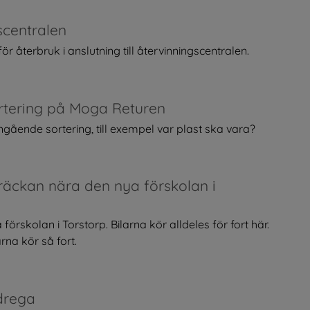
scentralen
r återbruk i anslutning till återvinningscentralen.
rtering på Moga Returen
ående sortering, till exempel var plast ska vara?
räckan nära den nya förskolan i
örskolan i Torstorp. Bilarna kör alldeles för fort här.
na kör så fort.
xdrega