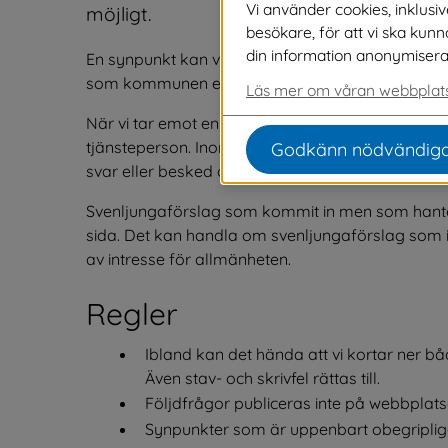
Vi använder cookies, inklusi
möjligt.
besökare, för att vi ska kun
din information anonymiseras o
En synpunkt kan vara ett uttryck eller en åsikt me
som kommunen erbjuder eller förväntas erbjuda
Läs mer om våran webbplats
När vi tar emot en synpunkt registreras det hos os
tjänsteperson. Inom fyra arbetsdagar ska du ha f
Godkänn nödvändiga
svar eller besked om hur lång tid svaret beräknas
Svenljungaförslag som kommit in men som hante
sida. Det kan handla om svenljungaförslag som
av intresse för allmänheten.
Regler
Ibland kan det hända att vi kortar ner b
Även stav- och skrivfel rättas till.
Följdfrågor publiceras inte på webbplatse
Synpunkter som är uppenbart obegripliga 