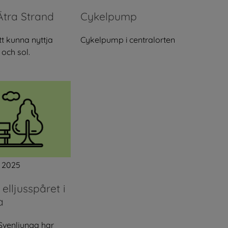
Ätra Strand
Cykelpump
t kunna nyttja
Cykelpump i centralorten
 och sol.
 2025
elljusspåret i
a
 Svenljunga har