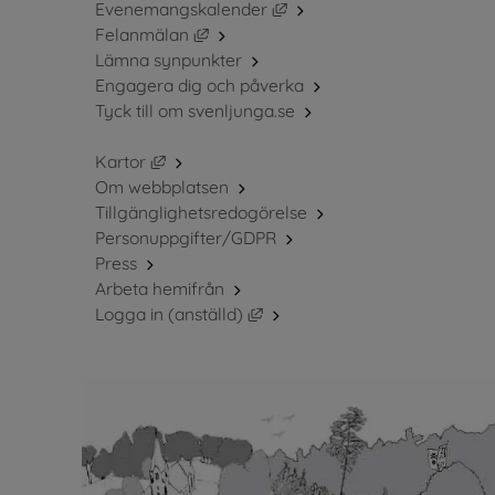
Länk till annan webbplats, 
Evenemangskalender
Länk till annan webbplats, öppnas i ny
Felanmälan
Lämna synpunkter
Engagera dig och påverka
Tyck till om svenljunga.se
Länk till annan webbplats, öppnas i nytt fö
Kartor
Om webbplatsen
Tillgänglighetsredogörelse
Personuppgifter/GDPR
Press
Arbeta hemifrån
Länk till annan webbplats, öppn
Logga in (anställd)