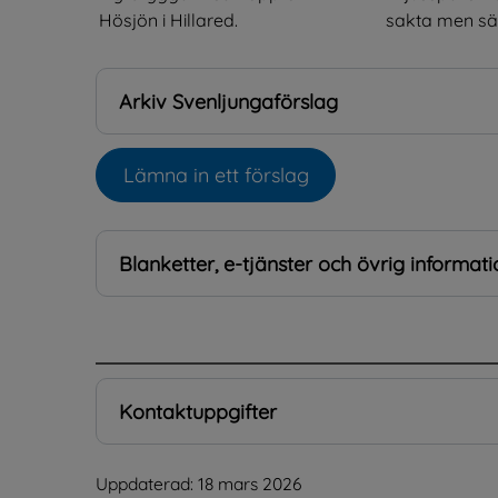
Hösjön i Hillared.
sakta men säke
Arkiv Svenljungaförslag
Lämna in ett förslag
Öppnas i nytt fönster.
Blanketter, e-tjänster och övrig informati
.
Kontaktuppgifter
Uppdaterad: 
18 mars 2026