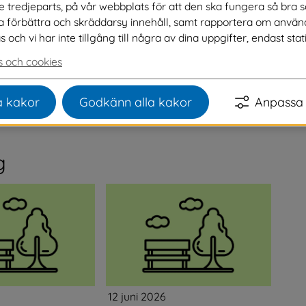
ve tredjeparts, på vår webbplats för att den ska fungera så bra 
na förbättra och skräddarsy innehåll, samt rapportera om använ
ch vi har inte tillgång till några av dina uppgifter, endast stati
r minst 30 underskrifter tar vi upp det för politisk 
 och cookies
om ändå kan vara av intresse för allmänheten hittar 
Länk till annan webbplats, öppnas i nytt fönster.
 kakor
Godkänn alla kakor
Anpassa 
g
12 juni 2026