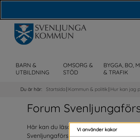
Våra webbplatser
BARN &
OMSORG &
BYGGA, BO, 
UTBILDNING
STÖD
& TRAFIK
Du är här:
Startsida
|
Kommun & politik
|
Hur kan jag 
Forum Svenljungaförs
Här kan du läsa och stötta förslag som a
Vi använder kakor
Svenljungaförslag kan du skriva på förs