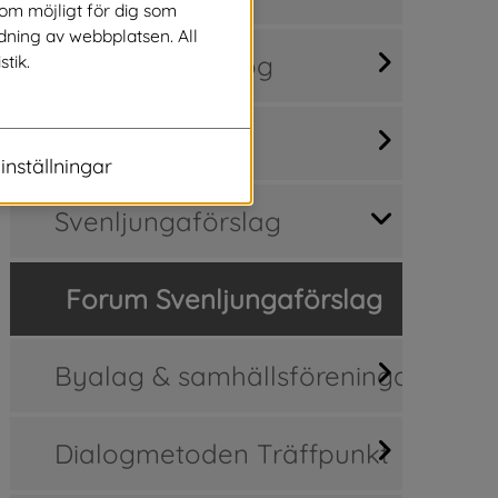
som möjligt för dig som
dning av webbplatsen. All
Medborgardialog
stik.
Synpunkter
inställningar
Svenljungaförslag
Forum Svenljungaförslag
Byalag & samhällsföreningar
Dialogmetoden Träffpunkt