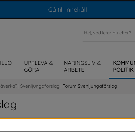
Gå till innehåll
Sök
MILJÖ
UPPLEVA &
NÄRINGSLIV &
KOMMU
GÖRA
ARBETE
POLITIK
påverka?
|
Svenljungaförslag
|
Forum Svenljungaförslag
lag 
ndra har lämnat in. I forumet för 
lag du håller med om, kommentera och följa 