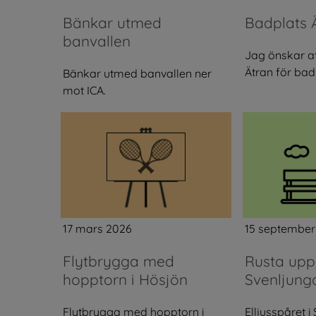
Bänkar utmed
Badplats 
banvallen
Jag önskar at
Ätran för bad
Bänkar utmed banvallen ner
mot ICA.
17 mars 2026
15 september
Flytbrygga med
Rusta upp 
hopptorn i Hösjön
Svenljung
Flytbrygga med hopptorn i
Elljusspåret i