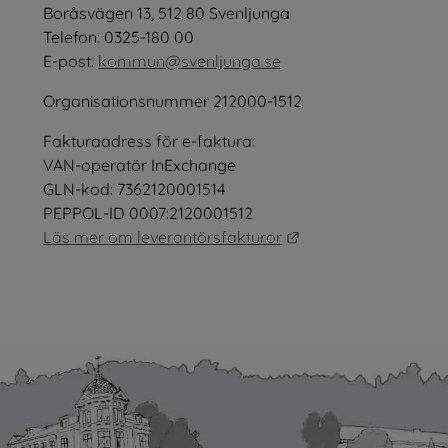
öppnas i nytt fönster.
Boråsvägen 13, 512 80 Svenljunga
tt fönster.
Telefon: 0325-180 00
E-post: 
kommun@svenljunga.se
Organisationsnummer 212000-1512
Fakturaadress för e-faktura:
nster.
VAN-operatör InExchange
GLN-kod: 7362120001514
PEPPOL-ID 0007:2120001512
Länk till annan webb
Läs mer om leverantörsfakturor
as i nytt fönster.