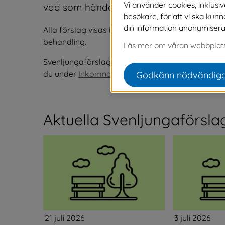
Vi använder cookies, inklusi
vad som händer med olika förslag.
besökare, för att vi ska kun
din information anonymiseras o
Alla förslag visas i tre månader. När ett förslag få
behandling.
Läs mer om våran webbplats
Svenljungaförslag som vi inte kan påverka, men s
du under 
Inkomna och besvarade synpunkter.
Godkänn nödvändiga
Aktuella Svenljungaförsla
21 juli 2026
3 juli 2026