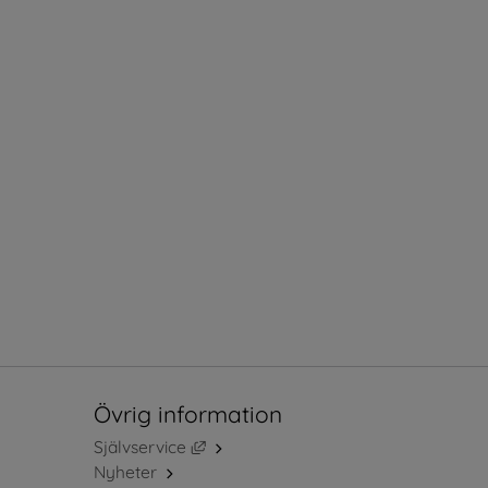
Övrig information
Länk till annan webbplats, öppnas i ny
Självservice
Nyheter