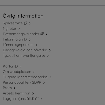
Övrig information
Länk till annan webbplats, öppnas i nytt fönster.
Självservice
Nyheter
Länk till annan webbplats, öppnas i ny
Evenemangskalender
Länk till annan webbplats, öppnas i nytt fönster.
Felanmälan
Lämna synpunkter
Engagera dig och påverka
Tyck till om svenljunga.se
Länk till annan webbplats, öppnas i nytt fönster.
Kartor
Om webbplatsen
Tillgänglighetsredogörelse
Personuppgifter/GDPR
Press
Arbeta hemifrån
Länk till annan webbplats, öppnas i nytt 
Logga in (anställd)