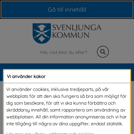
Våra webbplatser
Gå till innehåll
Sök
MENY
Vi använder kakor
Meny
Forum 
Vi använder cookies, inklusive tredjeparts, på vår
webbplats för att den ska fungera så bra som möjligt för
Svenljungaförslag 
dig som besökare, för att vi ska kunna förbättra och
skräddarsy innehåll, samt rapportera om användning av
webbplatsen. All din information anonymiseras och vi har
Här kan du läsa och stötta förslag som andra 
inte tillgång till några av dina uppgifter, endast statistik.
har lämnat in. I forumet för Svenljungaförslag 
Läs mer om våran webbplats och cookies