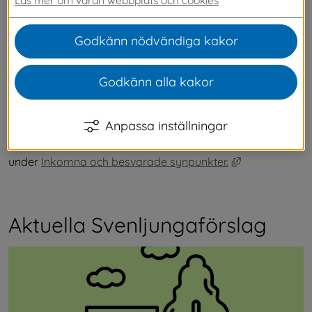
kan du skriva på förslag du håller med om, 
kommentera och följa vad som händer med 
Godkänn nödvändiga kakor
olika förslag.
Godkänn alla kakor
Alla förslag visas i tre månader. När ett förslag får minst 
30 underskrifter tar vi upp det för politisk behandling.
Anpassa inställningar
Svenljungaförslag som vi inte kan påverka, men som 
ändå kan vara av intresse för allmänheten hittar du 
Länk till anna
under 
Inkomna och besvarade synpunkter.
Aktuella Svenljungaförslag