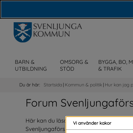
Våra webbplatser
BARN &
OMSORG &
BYGGA, BO, 
UTBILDNING
STÖD
& TRAFIK
Du är här:
Startsida
|
Kommun & politik
|
Hur kan jag 
Forum Svenljungaförs
Här kan du läsa och stötta förslag som a
Vi använder kakor
Svenljungaförslag kan du skriva på förs