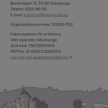
öppnas i nytt fönster.
Boråsvägen 13, 512 80 Svenljunga
tt fönster.
Telefon: 0325-180 00
E-post: 
kommun@svenljunga.se
Organisationsnummer 212000-1512
Fakturaadress för e-faktura:
nster.
VAN-operatör InExchange
GLN-kod: 7362120001514
PEPPOL-ID 0007:2120001512
Länk till annan webb
Läs mer om leverantörsfakturor
as i nytt fönster.