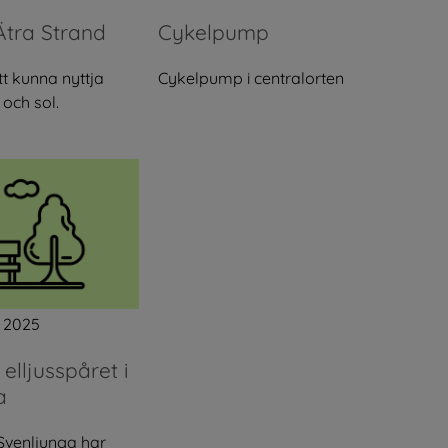
Ätra Strand
Cykelpump
t kunna nyttja
Cykelpump i centralorten
 och sol.
 2025
elljusspåret i
a
 Svenljunga har