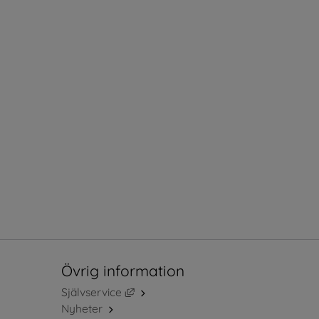
Övrig information
Länk till annan webbplats, öppnas i ny
Självservice
Nyheter