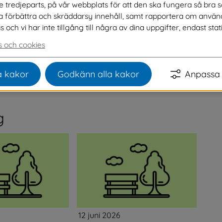
ve tredjeparts, på vår webbplats för att den ska fungera så bra 
na förbättra och skräddarsy innehåll, samt rapportera om använ
ch vi har inte tillgång till några av dina uppgifter, endast stati
r minst 30 underskrifter tar vi upp det för politisk 
 och cookies
om ändå kan vara av intresse för allmänheten hittar 
Länk till annan webbplats, öppnas i nytt fönster.
 kakor
Godkänn alla kakor
Anpassa 
g
12 juni 2026