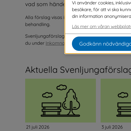
Vi använder cookies, inklusi
vad som händer med olika förslag.
besökare, för att vi ska kun
din information anonymiseras o
Alla förslag visas i tre månader. När ett förslag få
behandling.
Läs mer om våran webbplats
Svenljungaförslag som vi inte kan påverka, men s
du under 
Inkomna och besvarade synpunkter.
Godkänn nödvändiga
Aktuella Svenljungaförsla
21 juli 2026
3 juli 2026