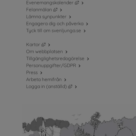
Länk till annan webbplats, 
Evenemangskalender
Länk till annan webbplats, öppnas i ny
Felanmälan
Lämna synpunkter
Engagera dig och påverka
Tyck till om svenljunga.se
Länk till annan webbplats, öppnas i nytt fö
Kartor
Om webbplatsen
Tillgänglighetsredogörelse
Personuppgifter/GDPR
Press
Arbeta hemifrån
Länk till annan webbplats, öppn
Logga in (anställd)