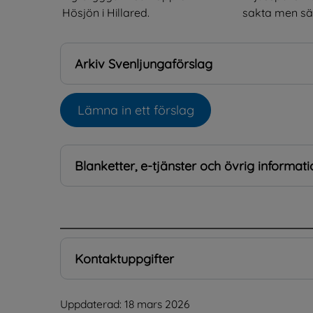
Hösjön i Hillared.
sakta men säke
Arkiv Svenljungaförslag
Lämna in ett förslag
Öppnas i nytt fönster.
Blanketter, e-tjänster och övrig informati
.
Kontaktuppgifter
Uppdaterad: 
18 mars 2026