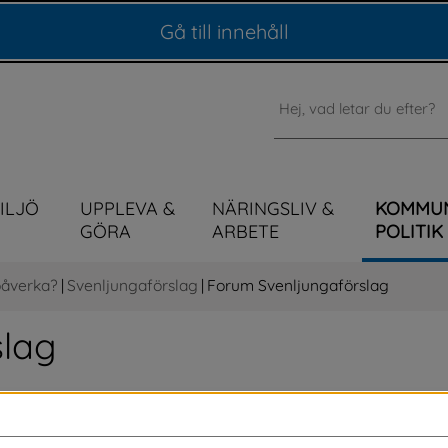
Gå till innehåll
Sök
MILJÖ
UPPLEVA &
NÄRINGSLIV &
KOMMU
GÖRA
ARBETE
POLITIK
påverka?
|
Svenljungaförslag
|
Forum Svenljungaförslag
lag 
ndra har lämnat in. I forumet för 
lag du håller med om, kommentera och följa 