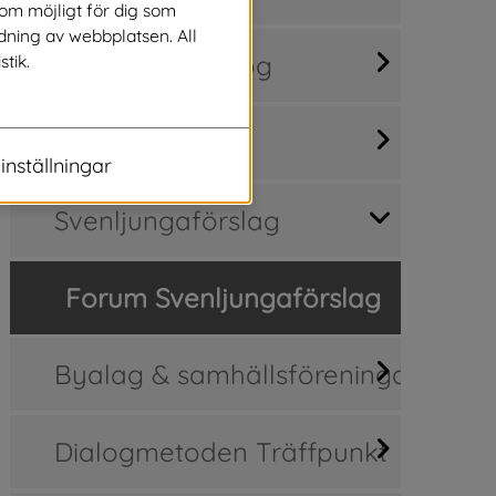
som möjligt för dig som
dning av webbplatsen. All
Medborgardialog
stik.
Synpunkter
inställningar
Svenljungaförslag
Forum Svenljungaförslag
Byalag & samhällsföreningar
Dialogmetoden Träffpunkt