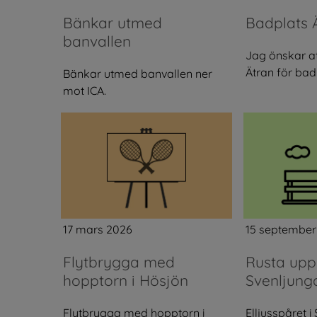
Bänkar utmed
Badplats 
banvallen
Jag önskar at
Ätran för bad
Bänkar utmed banvallen ner
mot ICA.
17 mars 2026
15 september
Flytbrygga med
Rusta upp 
hopptorn i Hösjön
Svenljung
Flytbrygga med hopptorn i
Elljusspåret i