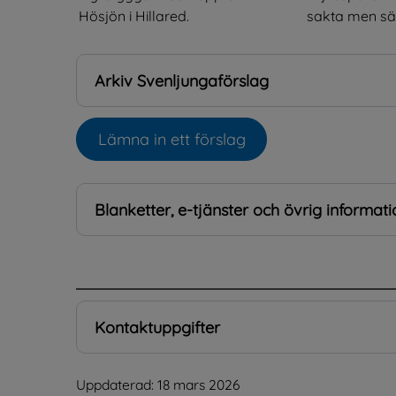
Hösjön i Hillared.
sakta men säke
Arkiv Svenljungaförslag
Lämna in ett förslag
Öppnas i nytt fönster.
Blanketter, e-tjänster och övrig informati
.
Kontaktuppgifter
Uppdaterad: 
18 mars 2026