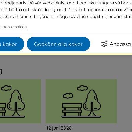
ve tredjeparts, på vår webbplats för att den ska fungera så bra 
na förbättra och skräddarsy innehåll, samt rapportera om använ
ch vi har inte tillgång till några av dina uppgifter, endast stati
r minst 30 underskrifter tar vi upp det för politisk 
 och cookies
om ändå kan vara av intresse för allmänheten hittar 
Länk till annan webbplats, öppnas i nytt fönster.
 kakor
Godkänn alla kakor
Anpassa 
g
12 juni 2026