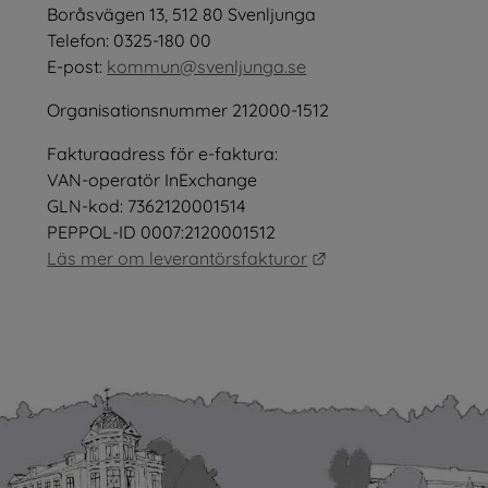
öppnas i nytt fönster.
Boråsvägen 13, 512 80 Svenljunga
tt fönster.
Telefon: 0325-180 00
E-post: 
kommun@svenljunga.se
Organisationsnummer 212000-1512
Fakturaadress för e-faktura:
nster.
VAN-operatör InExchange
GLN-kod: 7362120001514
PEPPOL-ID 0007:2120001512
Länk till annan webb
Läs mer om leverantörsfakturor
as i nytt fönster.