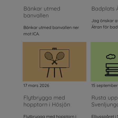
Bänkar utmed
Badplats 
banvallen
Jag önskar at
Ätran för bad
Bänkar utmed banvallen ner
mot ICA.
17 mars 2026
15 september
Flytbrygga med
Rusta upp 
hopptorn i Hösjön
Svenljung
Flytbrygga med hopptorn i
Elljusspåret i