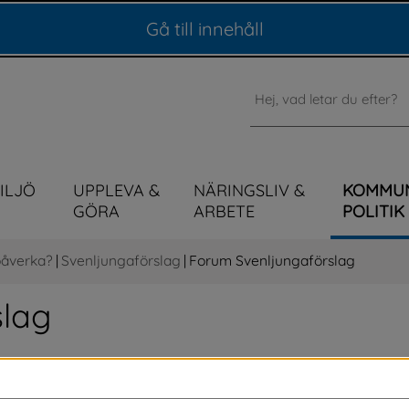
Gå till innehåll
Sök
MILJÖ
UPPLEVA &
NÄRINGSLIV &
KOMMU
GÖRA
ARBETE
POLITIK
påverka?
|
Svenljungaförslag
|
Forum Svenljungaförslag
lag 
ndra har lämnat in. I forumet för 
lag du håller med om, kommentera och följa 