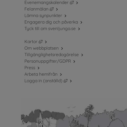
Länk till annan webbplats, 
Evenemangskalender
Länk till annan webbplats, öppnas i ny
Felanmälan
Lämna synpunkter
Engagera dig och påverka
Tyck till om svenljunga.se
Länk till annan webbplats, öppnas i nytt fö
Kartor
Om webbplatsen
Tillgänglighetsredogörelse
Personuppgifter/GDPR
Press
Arbeta hemifrån
Länk till annan webbplats, öppn
Logga in (anställd)