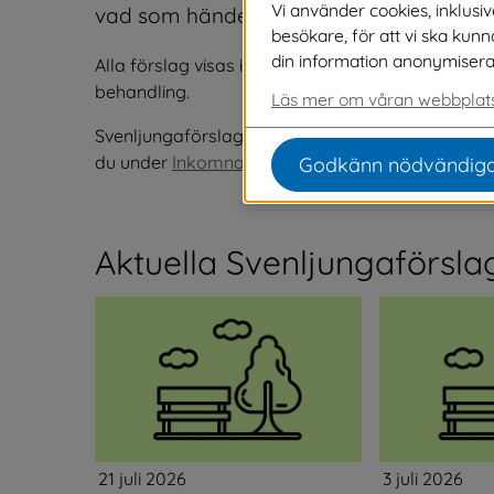
Vi använder cookies, inklusi
vad som händer med olika förslag.
besökare, för att vi ska kun
din information anonymiseras o
Alla förslag visas i tre månader. När ett förslag få
behandling.
Läs mer om våran webbplats
Svenljungaförslag som vi inte kan påverka, men s
du under 
Inkomna och besvarade synpunkter.
Godkänn nödvändiga
Aktuella Svenljungaförsla
21 juli 2026
3 juli 2026