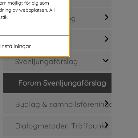
som möjligt för dig som
dning av webbplatsen. All
Medborgardialog
stik.
Synpunkter
inställningar
Svenljungaförslag
Forum Svenljungaförslag
Byalag & samhällsföreningar
Dialogmetoden Träffpunkt