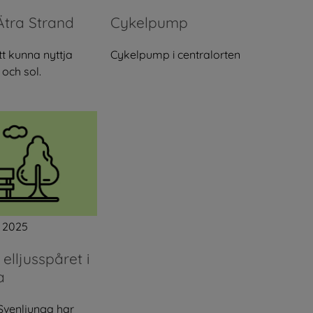
Ätra Strand
Cykelpump
t kunna nyttja
Cykelpump i centralorten
 och sol.
 2025
elljusspåret i
a
 Svenljunga har