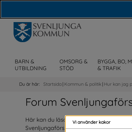
Våra webbplatser
BARN &
OMSORG &
BYGGA, BO, 
UTBILDNING
STÖD
& TRAFIK
Du är här:
Startsida
|
Kommun & politik
|
Hur kan jag 
Forum Svenljungaförs
Här kan du läsa och stötta förslag som a
Vi använder kakor
Svenljungaförslag kan du skriva på förs