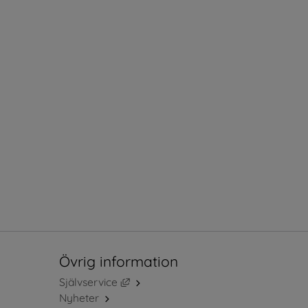
Övrig information
Länk till annan webbplats, öppnas i ny
Självservice
Nyheter