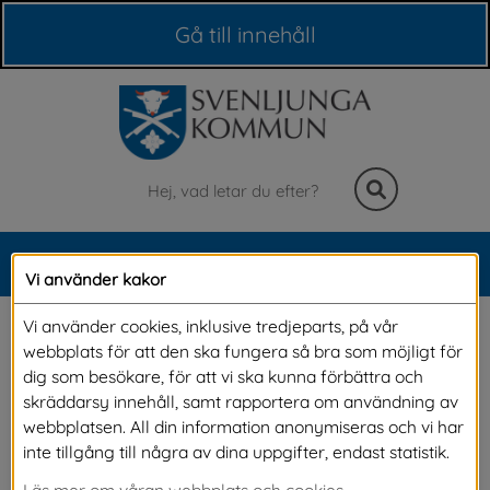
Våra webbplatser
Gå till innehåll
Sök
MENY
Vi använder kakor
Meny
Forum 
Vi använder cookies, inklusive tredjeparts, på vår
webbplats för att den ska fungera så bra som möjligt för
Svenljungaförslag 
dig som besökare, för att vi ska kunna förbättra och
skräddarsy innehåll, samt rapportera om användning av
webbplatsen. All din information anonymiseras och vi har
Här kan du läsa och stötta förslag som andra 
inte tillgång till några av dina uppgifter, endast statistik.
har lämnat in. I forumet för Svenljungaförslag 
Läs mer om våran webbplats och cookies