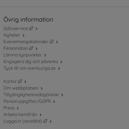
Övrig information
Länk till annan webbplats, öppnas i nytt fönster.
Självservice
Nyheter
Länk till annan webbplats, öppnas i ny
Evenemangskalender
Länk till annan webbplats, öppnas i nytt fönster.
Felanmälan
Lämna synpunkter
Engagera dig och påverka
Tyck till om svenljunga.se
Länk till annan webbplats, öppnas i nytt fönster.
Kartor
Om webbplatsen
Tillgänglighetsredogörelse
Personuppgifter/GDPR
Press
Arbeta hemifrån
Länk till annan webbplats, öppnas i nytt 
Logga in (anställd)