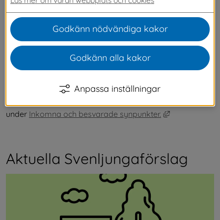
kan du skriva på förslag du håller med om, 
kommentera och följa vad som händer med 
Godkänn nödvändiga kakor
olika förslag.
Godkänn alla kakor
Alla förslag visas i tre månader. När ett förslag får minst 
30 underskrifter tar vi upp det för politisk behandling.
Anpassa inställningar
Svenljungaförslag som vi inte kan påverka, men som 
ändå kan vara av intresse för allmänheten hittar du 
Länk till anna
under 
Inkomna och besvarade synpunkter.
Aktuella Svenljungaförslag